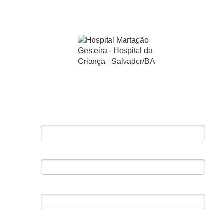
Preencha o formulário e aprenda a fazer a
sua destinação de IR 2026
Nome*
Email*
Telefone*